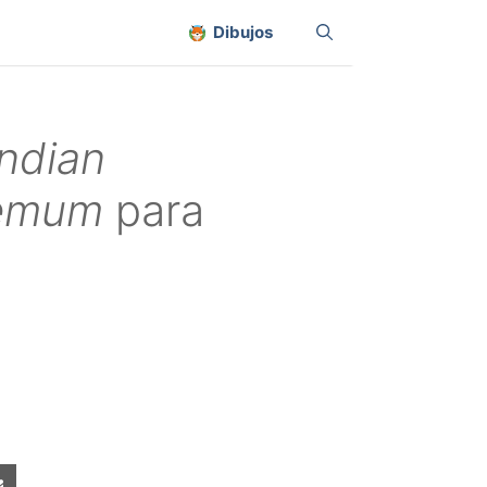
Dibujos
Indian
hemum
para