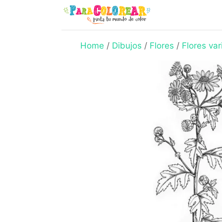
Skip
to
content
Home
/
Dibujos
/
Flores
/
Flores var