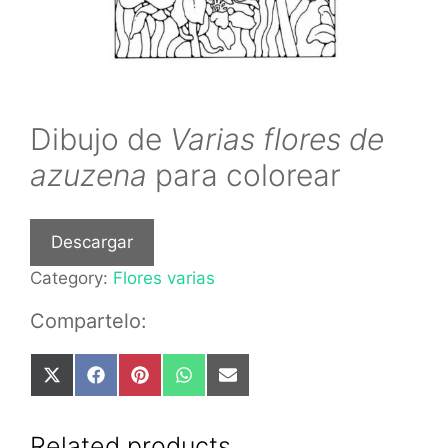
Dibujo de
Varias flores de
azuzena
para colorear
Descargar
Category:
Flores varias
Compartelo:
Share
Share
Share
Share
Share
on
on
on
on
on
X
Facebook
Pinterest
WhatsApp
Email
(Twitter)
Related products