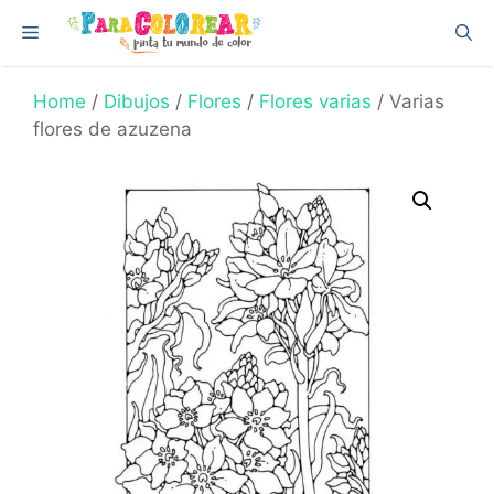
Skip
Menu
to
content
Home
/
Dibujos
/
Flores
/
Flores varias
/ Varias
flores de azuzena