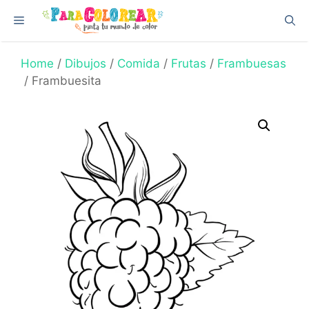
Skip
Menu
to
content
Home
/
Dibujos
/
Comida
/
Frutas
/
Frambuesas
/ Frambuesita