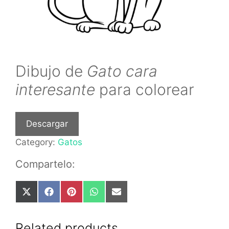
Dibujo de
Gato cara
interesante
para colorear
Descargar
Category:
Gatos
Compartelo:
Share
Share
Share
Share
Share
on
on
on
on
on
X
Facebook
Pinterest
WhatsApp
Email
(Twitter)
Related products