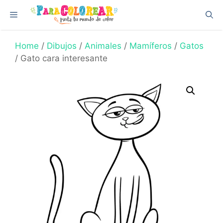
Skip
Menu
to
content
Home
/
Dibujos
/
Animales
/
Mamíferos
/
Gatos
/ Gato cara interesante