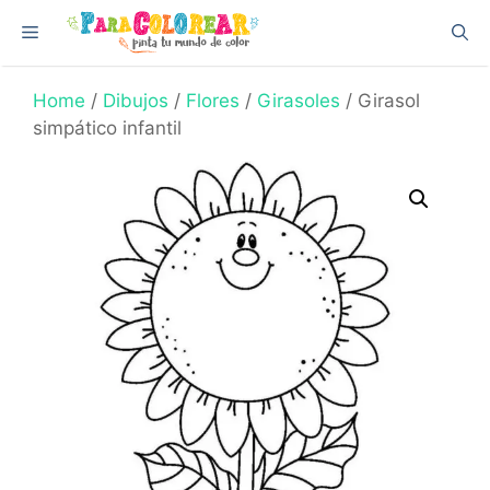
Skip
Menu
to
content
Home
/
Dibujos
/
Flores
/
Girasoles
/ Girasol
simpático infantil