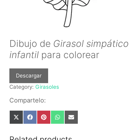
Dibujo de
Girasol simpático
infantil
para colorear
Descargar
Category:
Girasoles
Compartelo:
Share
Share
Share
Share
Share
on
on
on
on
on
X
Facebook
Pinterest
WhatsApp
Email
(Twitter)
Related products