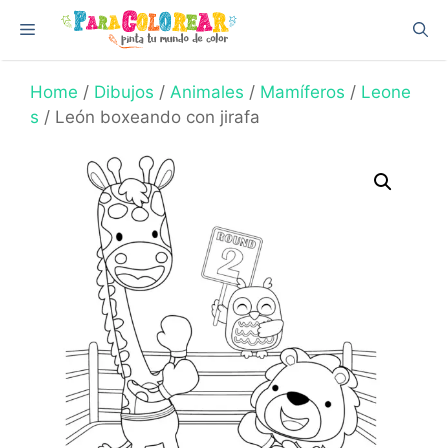
Skip
Menu
to
content
Home
/
Dibujos
/
Animales
/
Mamíferos
/
Leone
s
/ León boxeando con jirafa