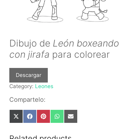
Dibujo de
León boxeando
con jirafa
para colorear
Descargar
Category:
Leones
Compartelo:
Share
Share
Share
Share
Share
on
on
on
on
on
X
Facebook
Pinterest
WhatsApp
Email
(Twitter)
Related products