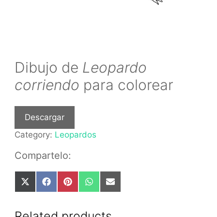
Dibujo de
Leopardo
corriendo
para colorear
Descargar
Category:
Leopardos
Compartelo:
Share
Share
Share
Share
Share
on
on
on
on
on
X
Facebook
Pinterest
WhatsApp
Email
(Twitter)
Related products