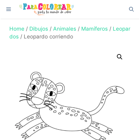
Skip
Menu
to
content
Home
/
Dibujos
/
Animales
/
Mamíferos
/
Leopar
dos
/ Leopardo corriendo