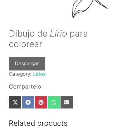
Dibujo de
Lírio
para
colorear
Descargar
Category:
Lirios
Compartelo:
Share
Share
Share
Share
Share
on
on
on
on
on
X
Facebook
Pinterest
WhatsApp
Email
(Twitter)
Related products