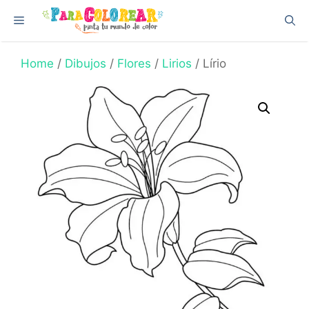
Skip
Menu
to
content
Home
/
Dibujos
/
Flores
/
Lirios
/ Lírio