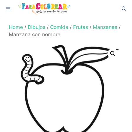
Skip
Menu
to
content
Home
/
Dibujos
/
Comida
/
Frutas
/
Manzanas
/
Manzana con nombre