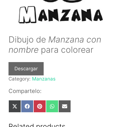
Dibujo de
Manzana con
nombre
para colorear
Descargar
Category:
Manzanas
Compartelo:
Share
Share
Share
Share
Share
on
on
on
on
on
X
Facebook
Pinterest
WhatsApp
Email
(Twitter)
Related products