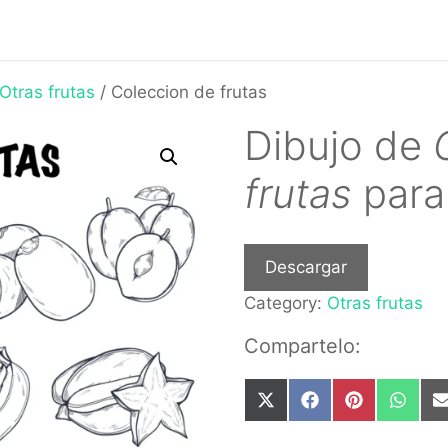
Otras frutas
/ Coleccion de frutas
Dibujo de
frutas
para
Descargar
Category:
Otras frutas
Compartelo:
Share
Share
Share
Share
on
on
on
on
X
Facebook
Pinterest
What