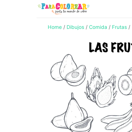
Skip
to
content
Home
/
Dibujos
/
Comida
/
Frutas
/