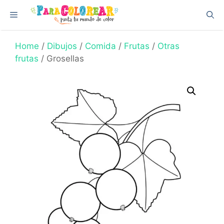
Skip
Menu
to
content
Home
/
Dibujos
/
Comida
/
Frutas
/
Otras
frutas
/ Grosellas