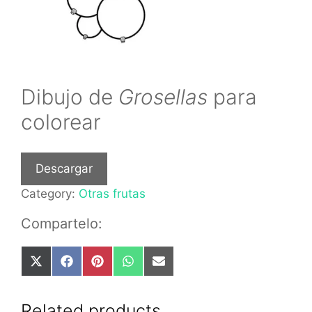
Dibujo de
Grosellas
para
colorear
Descargar
Category:
Otras frutas
Compartelo:
Share
Share
Share
Share
Share
on
on
on
on
on
X
Facebook
Pinterest
WhatsApp
Email
(Twitter)
Related products