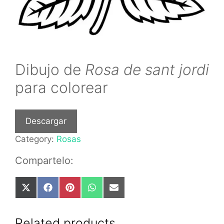
Dibujo de
Rosa de sant jordi
para colorear
Descargar
Category:
Rosas
Compartelo:
Share
Share
Share
Share
Share
on
on
on
on
on
X
Facebook
Pinterest
WhatsApp
Email
(Twitter)
Related products