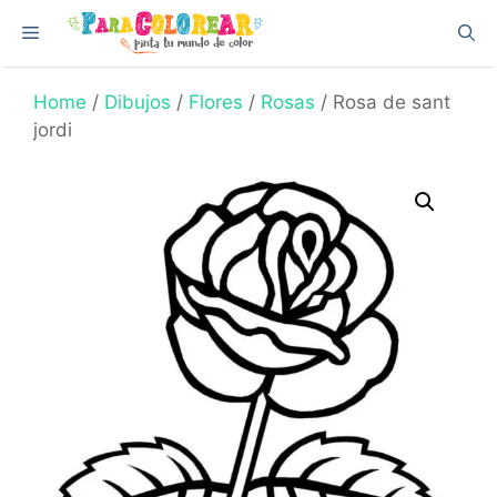
Skip
Menu
to
content
Home
/
Dibujos
/
Flores
/
Rosas
/ Rosa de sant
jordi