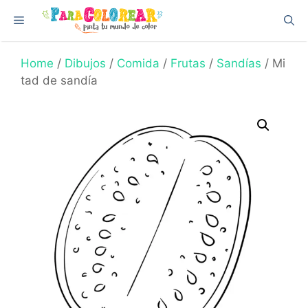
Skip
Menu
to
content
Home
/
Dibujos
/
Comida
/
Frutas
/
Sandías
/ Mi
tad de sandía