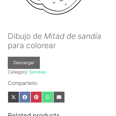
Dibujo de
Mitad de sandía
para colorear
Descargar
Category:
Sandías
Compartelo:
Share
Share
Share
Share
Share
on
on
on
on
on
X
Facebook
Pinterest
WhatsApp
Email
(Twitter)
Related products