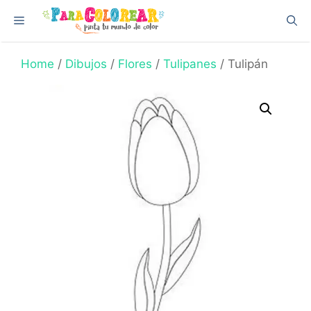
Skip
Menu
to
content
Home
/
Dibujos
/
Flores
/
Tulipanes
/ Tulipán