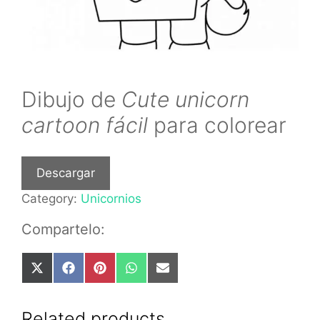
Dibujo de
Cute unicorn
cartoon fácil
para colorear
Descargar
Category:
Unicornios
Compartelo:
Share
Share
Share
Share
Share
on
on
on
on
on
X
Facebook
Pinterest
WhatsApp
Email
(Twitter)
Related products