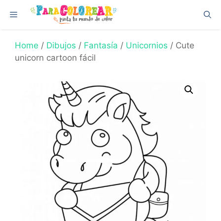
Skip
Menu
to
content
Home
/
Dibujos
/
Fantasía
/
Unicornios
/ Cute
unicorn cartoon fácil