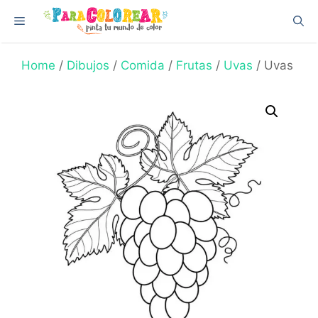
Skip
Menu
to
content
Home
/
Dibujos
/
Comida
/
Frutas
/
Uvas
/ Uvas