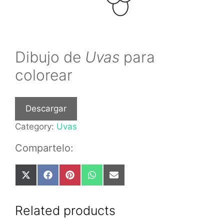
Dibujo de
Uvas
para
colorear
Descargar
Category:
Uvas
Compartelo:
Share
Share
Share
Share
Share
on
on
on
on
on
X
Facebook
Pinterest
WhatsApp
Email
(Twitter)
Related products