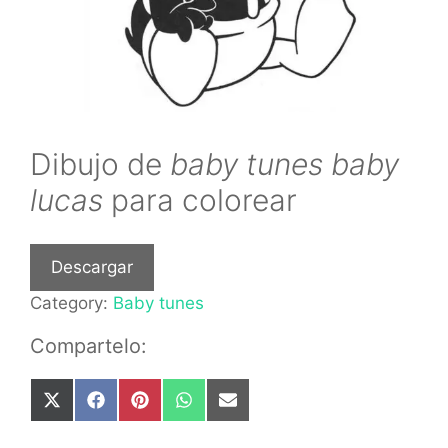
Dibujo de
baby tunes baby
lucas
para colorear
Descargar
Category:
Baby tunes
Compartelo:
Share
Share
Share
Share
Share
on
on
on
on
on
X
Facebook
Pinterest
WhatsApp
Email