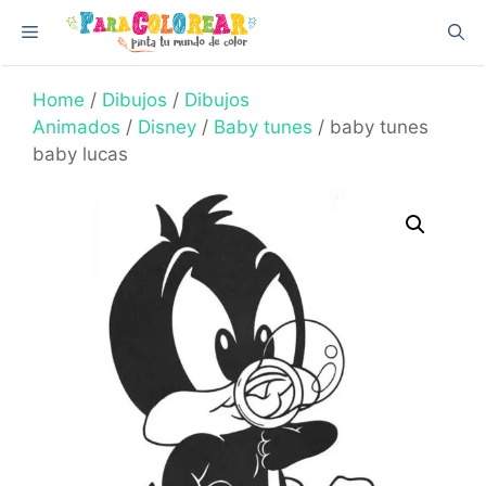
Skip
Menu
to
content
Home
/
Dibujos
/
Dibujos
Animados
/
Disney
/
Baby tunes
/ baby tunes
baby lucas