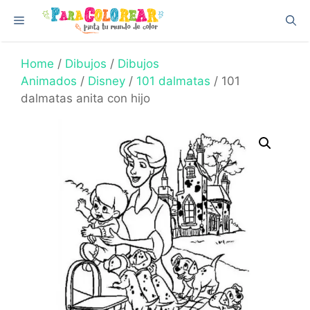
Skip
Menu
to
content
Home
/
Dibujos
/
Dibujos
Animados
/
Disney
/
101 dalmatas
/ 101
dalmatas anita con hijo