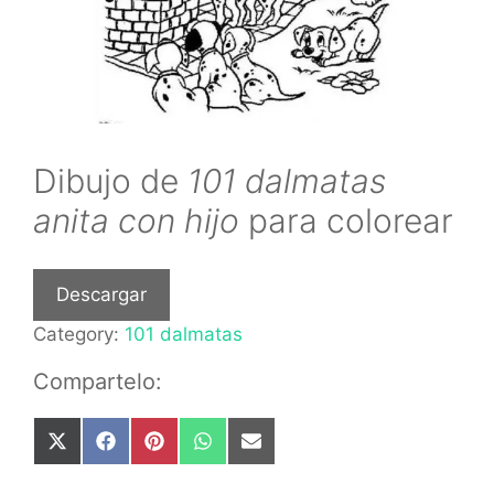
Dibujo de
101 dalmatas
anita con hijo
para colorear
Descargar
Category:
101 dalmatas
Compartelo:
Share
Share
Share
Share
Share
on
on
on
on
on
X
Facebook
Pinterest
WhatsApp
Email