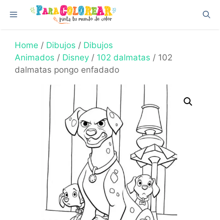
Skip
Menu
to
content
Home
/
Dibujos
/
Dibujos
Animados
/
Disney
/
102 dalmatas
/ 102
dalmatas pongo enfadado