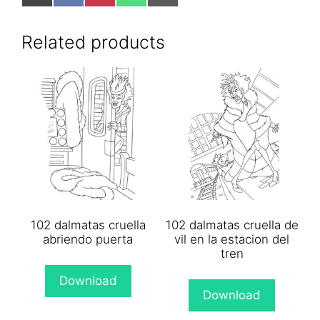
on
on
on
on
on
X
Facebook
Pinterest
WhatsApp
Email
(Twitter)
Related products
102 dalmatas cruella
102 dalmatas cruella de
abriendo puerta
vil en la estacion del
tren
Download
Download