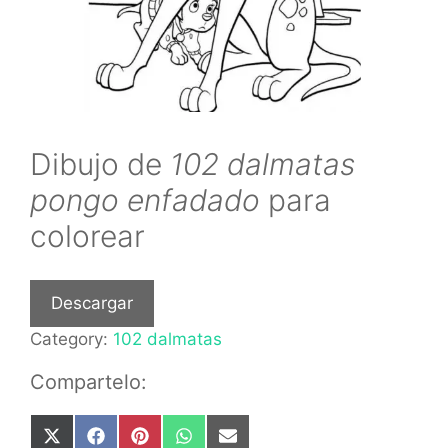
Dibujo de
102 dalmatas
pongo enfadado
para
colorear
Descargar
Category:
102 dalmatas
Compartelo:
Share
Share
Share
Share
Share