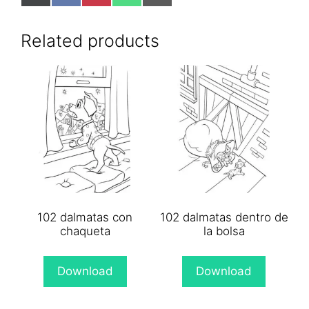
on
on
on
on
on
X
Facebook
Pinterest
WhatsApp
Email
(Twitter)
Related products
102 dalmatas con
102 dalmatas dentro de
chaqueta
la bolsa
Download
Download