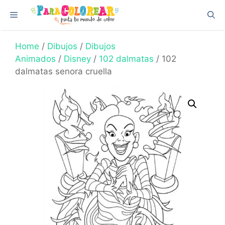
Skip
Menu
to
content
Home
/
Dibujos
/
Dibujos
Animados
/
Disney
/
102 dalmatas
/ 102
dalmatas senora cruella