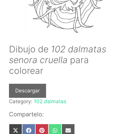
Dibujo de
102 dalmatas
senora cruella
para
colorear
Descargar
Category:
102 dalmatas
Compartelo:
Share
Share
Share
Share
Share