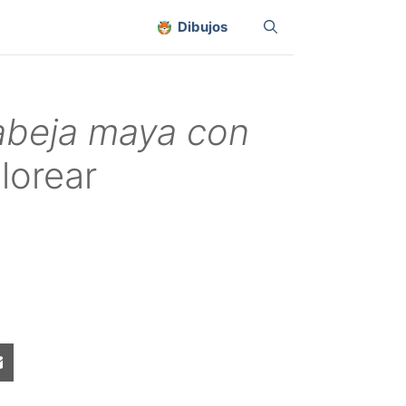
Dibujos
abeja maya con
lorear
Share
on
sApp
Email