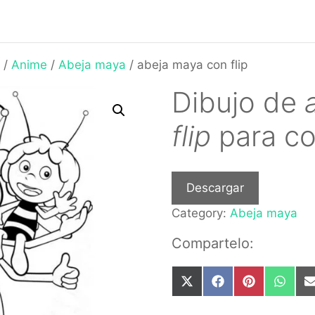
/
Anime
/
Abeja maya
/ abeja maya con flip
Dibujo de
flip
para co
Descargar
Category:
Abeja maya
Compartelo:
Share
Share
Share
Share
on
on
on
on
X
Facebook
Pinterest
What