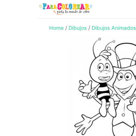
Skip
to
content
Home
/
Dibujos
/
Dibujos Animados