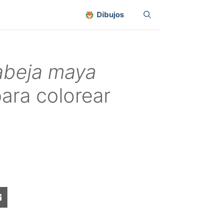
Dibujos
abeja maya
ara colorear
Share
on
sApp
Email