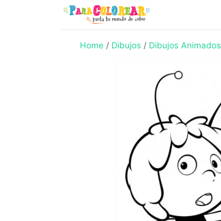
Skip
to
content
Home
/
Dibujos
/
Dibujos Animados