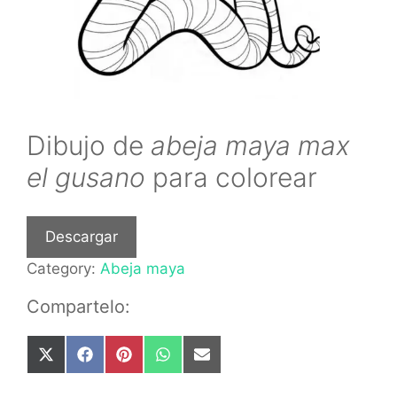
Dibujo de
abeja maya max
el gusano
para colorear
Descargar
Category:
Abeja maya
Compartelo:
Share
Share
Share
Share
Share
on
on
on
on
on
X
Facebook
Pinterest
WhatsApp
Email