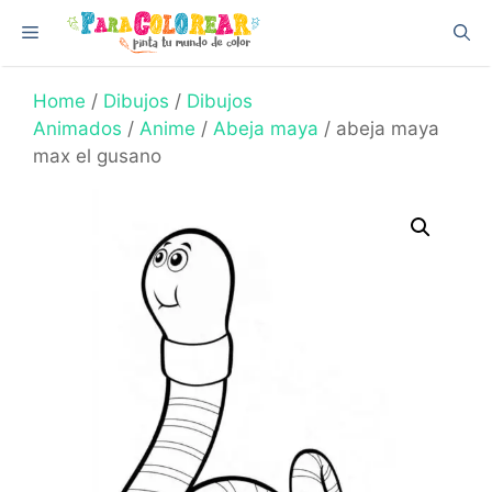
Skip
Menu
to
content
Home
/
Dibujos
/
Dibujos
Animados
/
Anime
/
Abeja maya
/ abeja maya
max el gusano