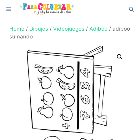
Skip
Menu
to
content
Home
/
Dibujos
/
Videojuegos
/
Adiboo
/ adiboo
sumando