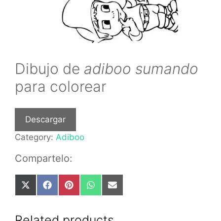
Dibujo de
adiboo sumando
para colorear
Descargar
Category:
Adiboo
Compartelo:
Share
Share
Share
Share
Share
on
on
on
on
on
X
Facebook
Pinterest
WhatsApp
Email
(Twitter)
Related products