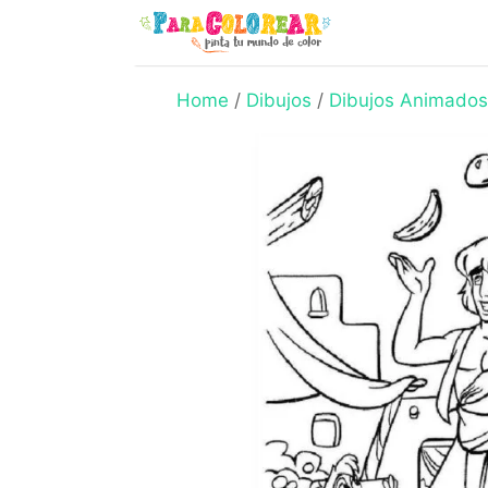
Skip
to
content
Home
/
Dibujos
/
Dibujos Animados