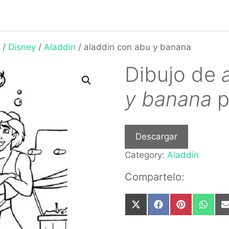
/
Disney
/
Aladdin
/ aladdin con abu y banana
Dibujo de
y banana
p
Descargar
Category:
Aladdin
Compartelo:
Share
Share
Share
Share
on
on
on
on
X
Facebook
Pinterest
What