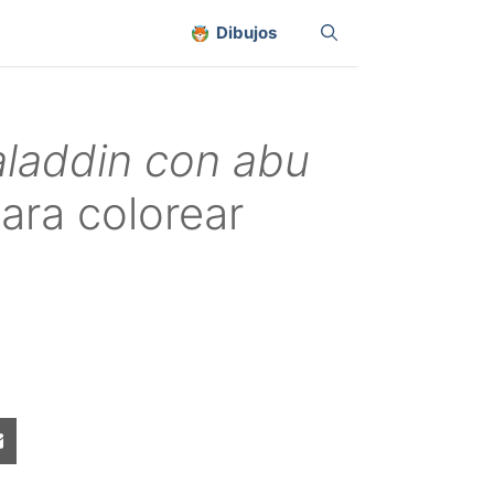
Dibujos
aladdin con abu
ara colorear
Share
on
sApp
Email