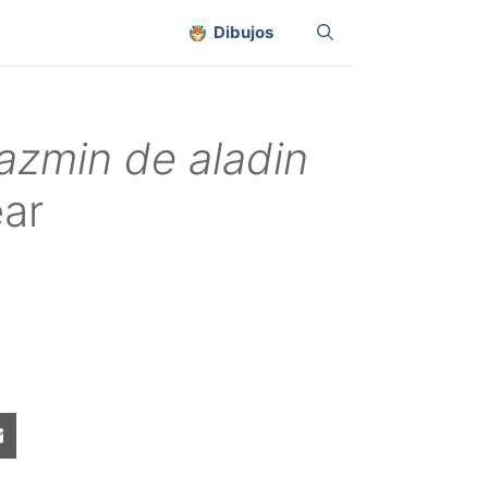
Dibujos
jazmin de aladin
ear
Share
on
sApp
Email