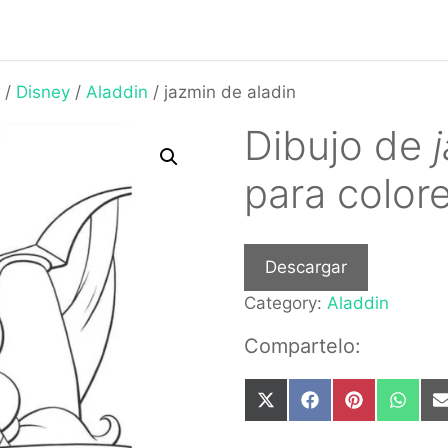
/
Disney
/
Aladdin
/ jazmin de aladin
Dibujo de
para color
Descargar
Category:
Aladdin
Compartelo:
Share
Share
Share
Share
on
on
on
on
X
Facebook
Pinterest
What