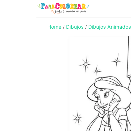
Skip
to
content
Home
/
Dibujos
/
Dibujos Animados