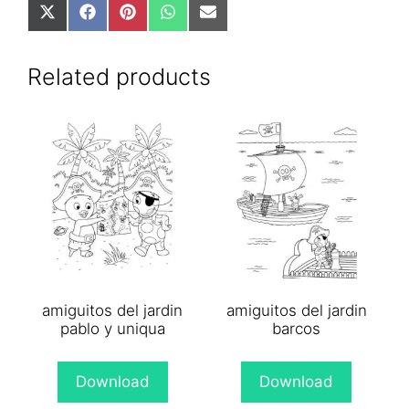
Share
Share
Share
Share
Share
on
on
on
on
on
X
Facebook
Pinterest
WhatsApp
Email
(Twitter)
Related products
amiguitos del jardin
amiguitos del jardin
pablo y uniqua
barcos
Download
Download