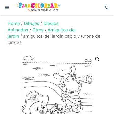
Skip
Menu
to
content
Home
/
Dibujos
/
Dibujos
Animados
/
Otros
/
Amiguitos del
jardin
/ amiguitos del jardin pablo y tyrone de
piratas