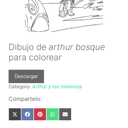
Dibujo de
arthur bosque
para colorear
Descargar
Category:
Arthur y los minimoys
Compartelo:
Share
Share
Share
Share
Share
on
on
on
on
on
X
Facebook
Pinterest
WhatsApp
Email