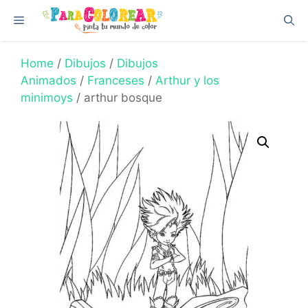
Skip
Menu
to
content
Home
/
Dibujos
/
Dibujos
Animados
/
Franceses
/
Arthur y los
minimoys
/ arthur bosque