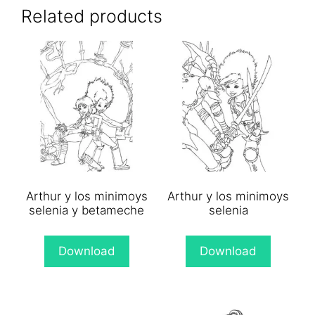
(Twitter)
Related products
Arthur y los minimoys
Arthur y los minimoys
selenia y betameche
selenia
Download
Download