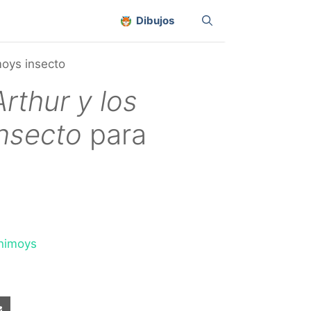
Dibujos
moys insecto
Arthur y los
nsecto
para
inimoys