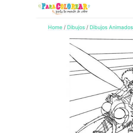
Skip
to
content
Home
/
Dibujos
/
Dibujos Animados