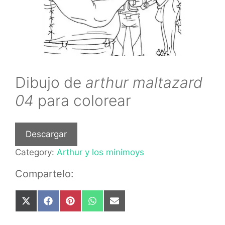
Dibujo de
arthur maltazard
04
para colorear
Descargar
Category:
Arthur y los minimoys
Compartelo:
Share
Share
Share
Share
Share
on
on
on
on
on
X
Facebook
Pinterest
WhatsApp
Email