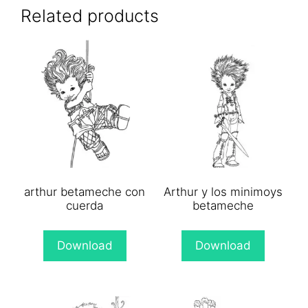
(Twitter)
Related products
arthur betameche con
Arthur y los minimoys
cuerda
betameche
Download
Download