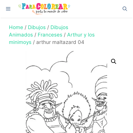
Skip
Menu
to
content
Home
/
Dibujos
/
Dibujos
Animados
/
Franceses
/
Arthur y los
minimoys
/ arthur maltazard 04