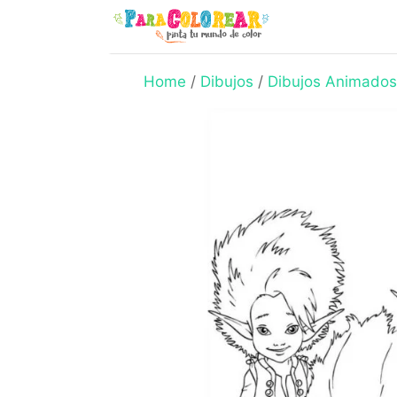
Skip
to
content
Home
/
Dibujos
/
Dibujos Animados