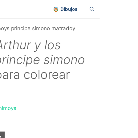
Dibujos
imoys principe simono matradoy
Arthur y los
rincipe simono
ara colorear
inimoys