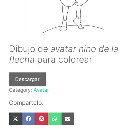
Dibujo de
avatar nino de la
flecha
para colorear
Descargar
Category:
Avatar
Compartelo:
Share
Share
Share
Share
Share
on
on
on
on
on
X
Facebook
Pinterest
WhatsApp
Email