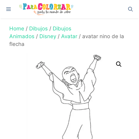
Skip
Menu
to
content
Home
/
Dibujos
/
Dibujos
Animados
/
Disney
/
Avatar
/ avatar nino de la
flecha