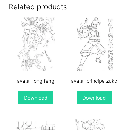
(Twitter)
Related products
avatar long feng
avatar principe zuko
Download
Download