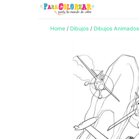
Skip
to
content
Home
/
Dibujos
/
Dibujos Animados