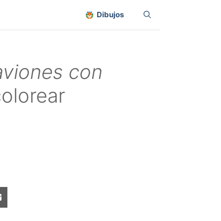
Dibujos
aviones con
olorear
Share
on
sApp
Email