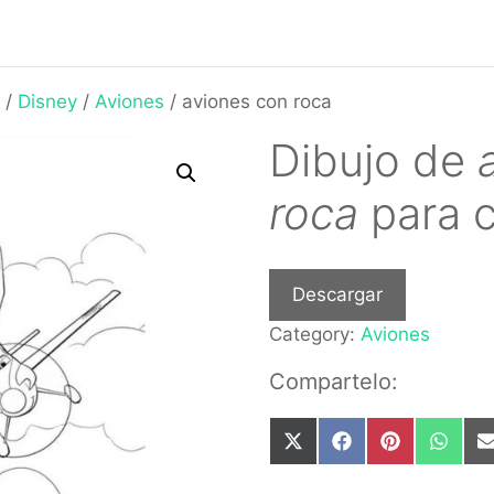
/
Disney
/
Aviones
/ aviones con roca
Dibujo de
roca
para c
Descargar
Category:
Aviones
Compartelo:
Share
Share
Share
Share
on
on
on
on
X
Facebook
Pinterest
What