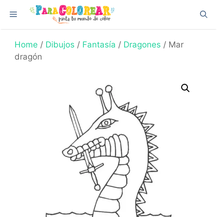
Skip
Menu
to
content
Home
/
Dibujos
/
Fantasía
/
Dragones
/ Mar
dragón