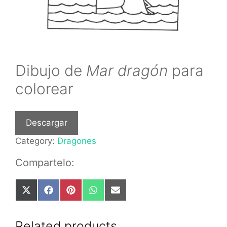
Dibujo de
Mar dragón
para
colorear
Descargar
Category:
Dragones
Compartelo:
Share
Share
Share
Share
Share
on
on
on
on
on
X
Facebook
Pinterest
WhatsApp
Email
(Twitter)
Related products