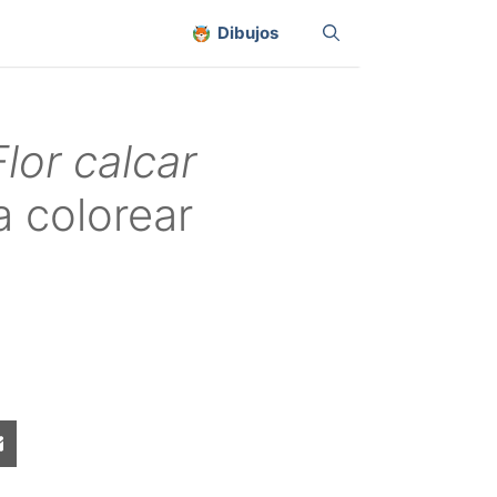
Dibujos
Flor calcar
 colorear
Share
on
sApp
Email