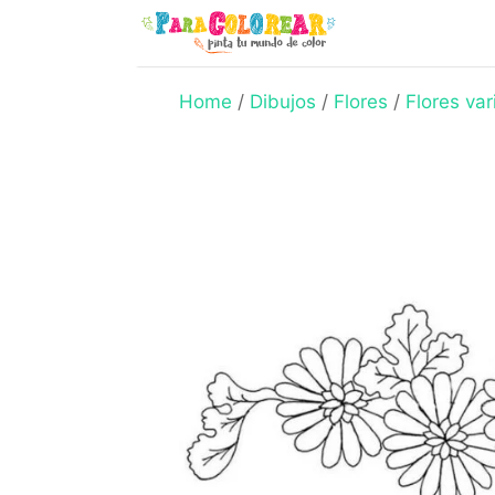
Skip
to
content
Home
/
Dibujos
/
Flores
/
Flores var