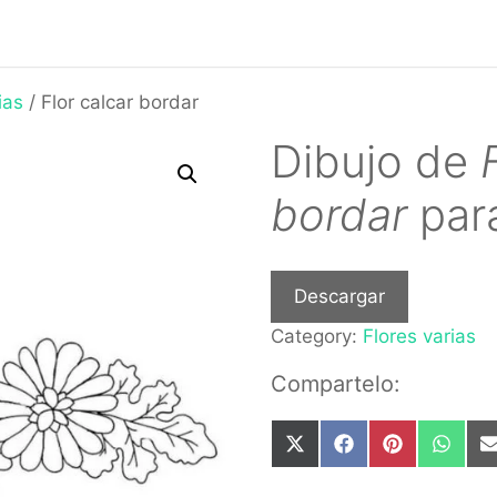
ias
/ Flor calcar bordar
Dibujo de
bordar
para
Descargar
Category:
Flores varias
Compartelo:
Share
Share
Share
Share
on
on
on
on
X
Facebook
Pinterest
What