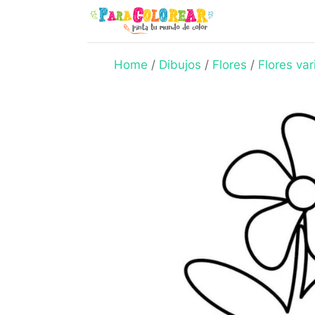
Skip
to
content
Home
/
Dibujos
/
Flores
/
Flores var