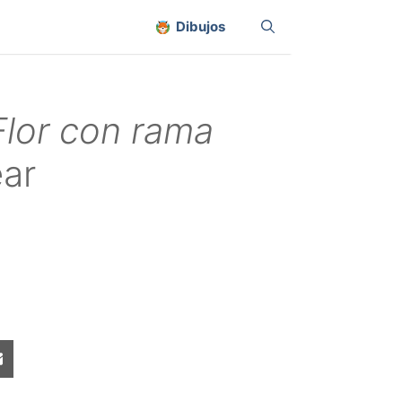
Dibujos
Flor con rama
ear
Share
on
sApp
Email