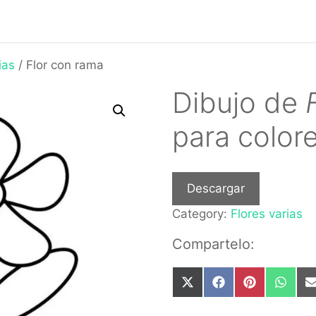
ias
/ Flor con rama
Dibujo de
para color
Descargar
Category:
Flores varias
Compartelo:
Share
Share
Share
Share
on
on
on
on
X
Facebook
Pinterest
What