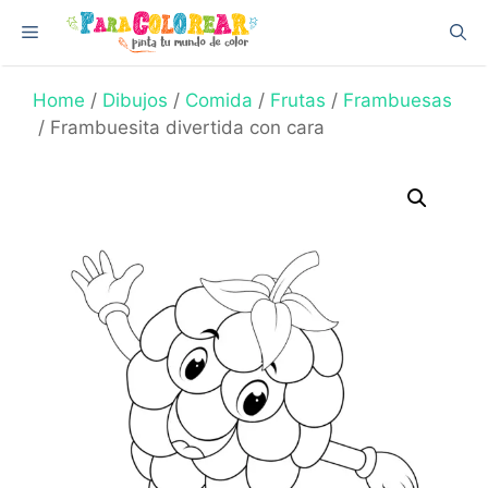
Skip
Menu
to
content
Home
/
Dibujos
/
Comida
/
Frutas
/
Frambuesas
/ Frambuesita divertida con cara