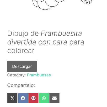
Dibujo de
Frambuesita
divertida con cara
para
colorear
Descargar
Category:
Frambuesas
Compartelo:
Share
Share
Share
Share
Share
on
on
on
on
on