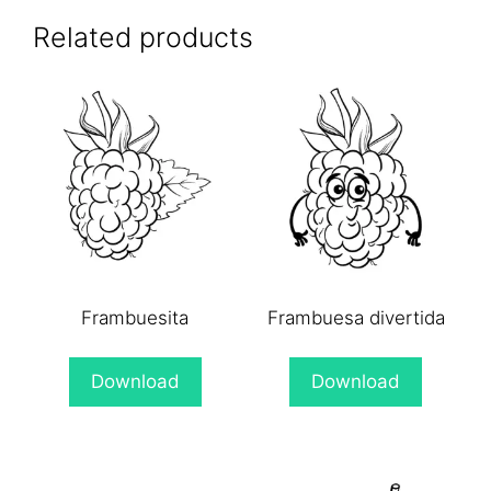
X
Facebook
Pinterest
WhatsApp
Email
(Twitter)
Related products
Frambuesita
Frambuesa divertida
Download
Download