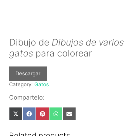
Dibujo de
Dibujos de varios
gatos
para colorear
Descargar
Category:
Gatos
Compartelo:
Share
Share
Share
Share
Share
on
on
on
on
on
X
Facebook
Pinterest
WhatsApp
Email
(Twitter)
Related products