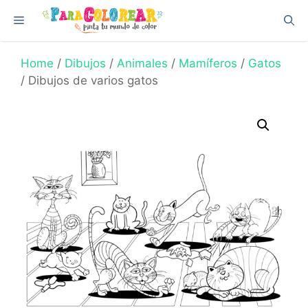
Skip
Menu
to
content
Home
/
Dibujos
/
Animales
/
Mamíferos
/
Gatos
/ Dibujos de varios gatos