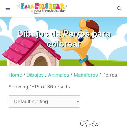
Skip
Menu
to
content
Dibujos de
Perros
para
colorear
Home
/
Dibujos
/
Animales
/
Mamíferos
/ Perros
Showing 1–16 of 36 results