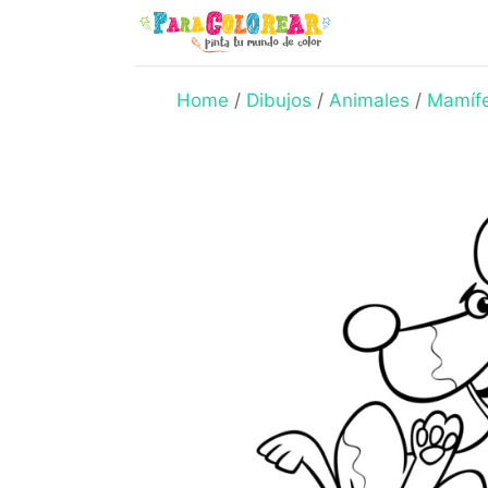
Skip
to
content
Home
/
Dibujos
/
Animales
/
Mamíf