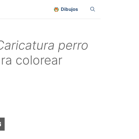
Dibujos
Caricatura perro
ra colorear
Share
on
sApp
Email