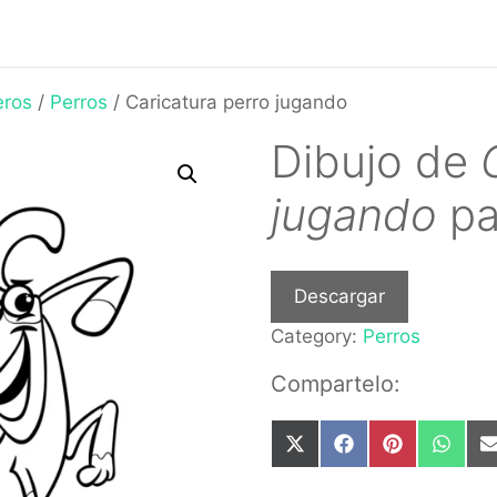
eros
/
Perros
/ Caricatura perro jugando
Dibujo de
jugando
pa
Descargar
Category:
Perros
Compartelo:
Share
Share
Share
Share
on
on
on
on
X
Facebook
Pinterest
What